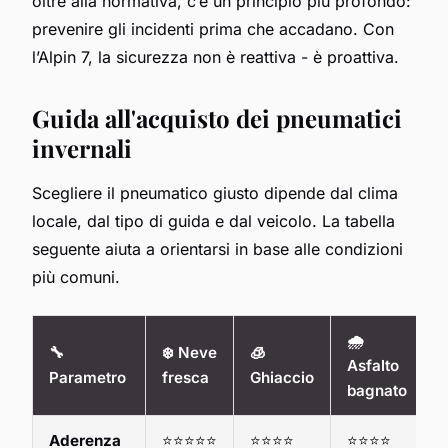
oltre alla normativa, c’è un principio più profondo:
prevenire gli incidenti prima che accadano. Con
l’Alpin 7, la sicurezza non è reattiva - è proattiva.
Guida all'acquisto dei pneumatici
invernali
Scegliere il pneumatico giusto dipende dal clima
locale, dal tipo di guida e dal veicolo. La tabella
seguente aiuta a orientarsi in base alle condizioni
più comuni.
🌧️
🔧
❄️ Neve
🧊
Asfalto
Parametro
fresca
Ghiaccio
bagnato
Aderenza
⭐⭐⭐⭐⭐
⭐⭐⭐⭐
⭐⭐⭐⭐