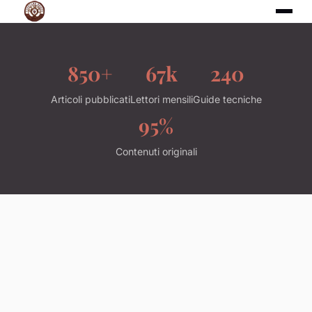
850+
67k
240
Articoli pubblicati
Lettori mensili
Guide tecniche
95%
Contenuti originali