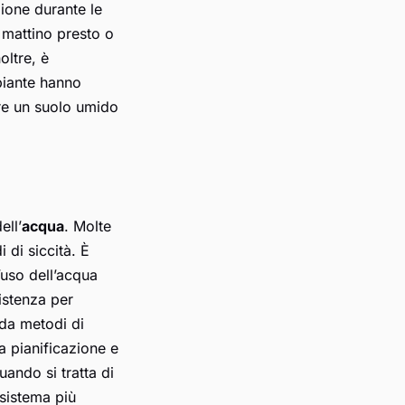
ione durante le
l mattino presto o
oltre, è
piante hanno
tre un suolo umido
ell’
acqua
. Molte
 di siccità. È
’uso dell’acqua
sistenza per
 da metodi di
la pianificazione e
uando si tratta di
 sistema più