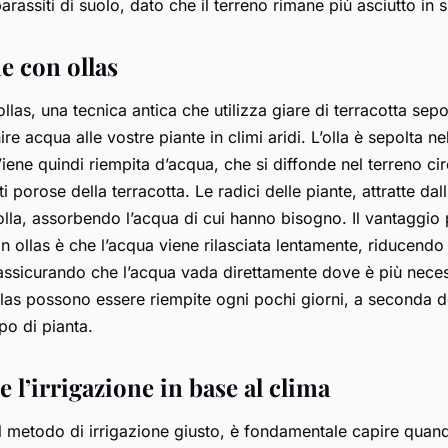
rassiti di suolo, dato che il terreno rimane più asciutto in s
ne con ollas
ollas, una tecnica antica che utilizza giare di terracotta se
nire acqua alle vostre piante in climi aridi. L’olla è sepolta n
Viene quindi riempita d’acqua, che si diffonde nel terreno ci
i porose della terracotta. Le radici delle piante, attratte dall
olla, assorbendo l’acqua di cui hanno bisogno. Il vantaggio 
on ollas è che l’acqua viene rilasciata lentamente, riducend
assicurando che l’acqua vada direttamente dove è più necess
ollas possono essere riempite ogni pochi giorni, a seconda d
ipo di pianta.
re l’irrigazione in base al clima
il metodo di irrigazione giusto, è fondamentale capire quand