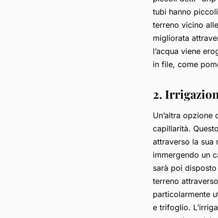
tubi hanno piccol
terreno vicino all
migliorata attrav
l’acqua viene erog
in file, come pom
2. Irrigazion
Un’altra opzione d
capillarità. Quest
attraverso la sua 
immergendo un cap
sarà poi disposto 
terreno attraverso
particolarmente ut
e trifoglio. L’irr