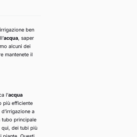
’irrigazione ben
l’
acqua
, saper
emo alcuni dei
re mantenete il
a l’
acqua
 più efficiente
 d’irrigazione a
 tubo principale
qui, dei tubi più
i piante. Questi