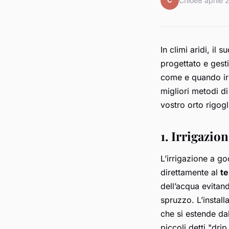
C
Chloé
8 aprile
In climi aridi, il
progettato e gesti
come e quando irr
migliori metodi d
vostro orto rigogl
1. Irrigazio
L’irrigazione a go
direttamente al
t
dell’acqua evitan
spruzzo. L’instal
che si estende da
piccoli detti "dri