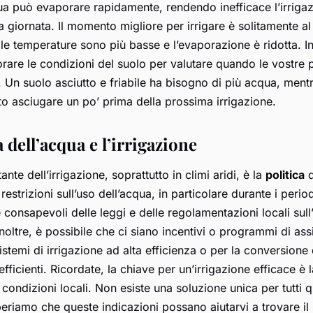
qua può evaporare rapidamente, rendendo inefficace l’irrigaz
a giornata. Il momento migliore per irrigare è solitamente a
le temperature sono più basse e l’evaporazione è ridotta. In
rare le condizioni del suolo per valutare quando le vostre 
 Un suolo asciutto e friabile ha bisogno di più acqua, men
to asciugare un po’ prima della prossima irrigazione.
a dell’acqua e l’irrigazione
nte dell’irrigazione, soprattutto in climi aridi, è la
politica
d
estrizioni sull’uso dell’acqua, in particolare durante i periodi
consapevoli delle leggi e delle regolamentazioni locali sull
 Inoltre, è possibile che ci siano incentivi o programmi di as
 sistemi di irrigazione ad alta efficienza o per la conversione
fficienti. Ricordate, la chiave per un’irrigazione efficace è 
 condizioni locali. Non esiste una soluzione unica per tutti q
periamo che queste indicazioni possano aiutarvi a trovare il