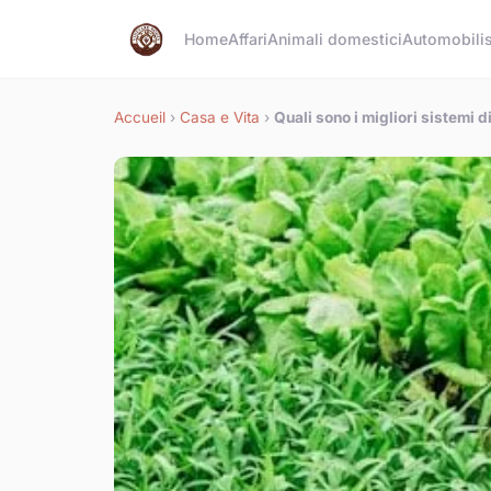
Home
Affari
Animali domestici
Automobilis
Accueil
›
Casa e Vita
›
Quali sono i migliori sistemi di