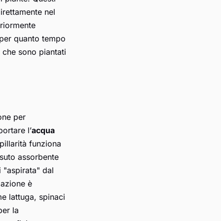
irettamente nel
teriormente
e per quanto tempo
i che sono piantati
ione per
ortare l’
acqua
pillarità funziona
ssuto assorbente
 "aspirata" dal
gazione è
e lattuga, spinaci
per la