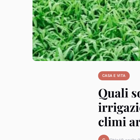
CASA E VITA
Quali s
irrigaz
climi a