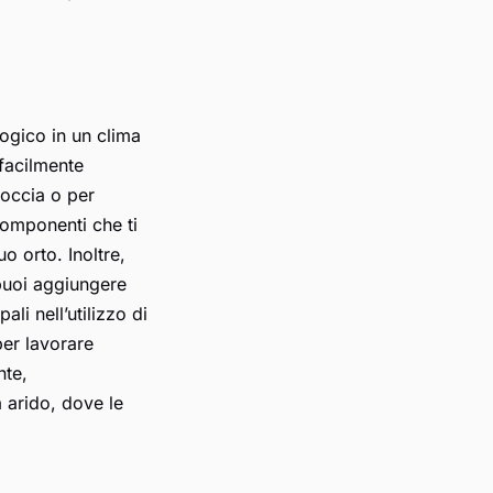
logico in un clima
 facilmente
goccia o per
 componenti che ti
o orto. Inoltre,
 puoi aggiungere
li nell’utilizzo di
per lavorare
nte,
 arido, dove le