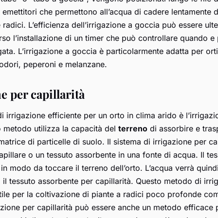
i emettitori che permettono all’acqua di cadere lentamente d
e radici. L’efficienza dell’irrigazione a goccia può essere ul
erso l’installazione di un timer che può controllare quando 
ata. L’irrigazione a goccia è particolarmente adatta per ort
odori, peperoni e melanzane.
e per capillarità
i irrigazione efficiente per un orto in clima arido è l’irrigaz
o metodo utilizza la capacità del
terreno
di assorbire e trasp
matrice di particelle di suolo. Il sistema di irrigazione per ca
illare o un tessuto assorbente in una fonte di acqua. Il te
in modo da toccare il terreno dell’orto. L’acqua verrà quindi
 il tessuto assorbente per capillarità. Questo metodo di irri
ile per la coltivazione di piante a radici poco profonde com
igazione per capillarità può essere anche un metodo efficace 