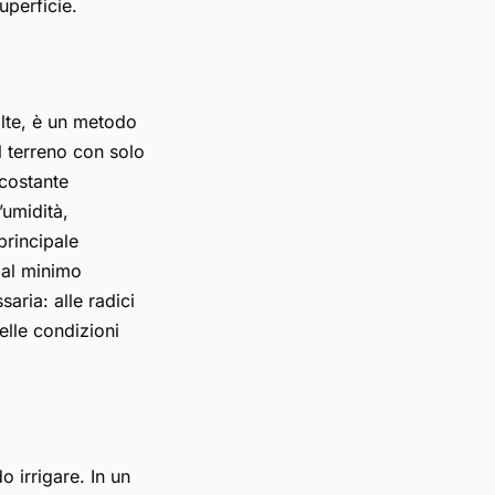
uperficie.
polte, è un metodo
el terreno con solo
rcostante
’umidità,
principale
o al minimo
aria: alle radici
elle condizioni
o irrigare. In un