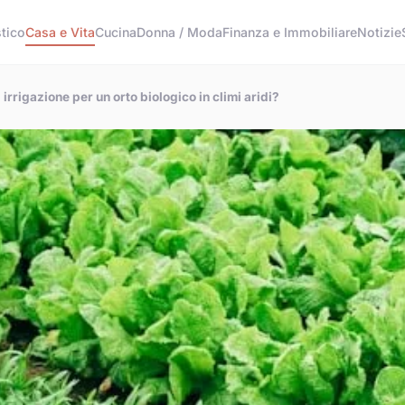
tico
Casa e Vita
Cucina
Donna / Moda
Finanza e Immobiliare
Notizie
 irrigazione per un orto biologico in climi aridi?