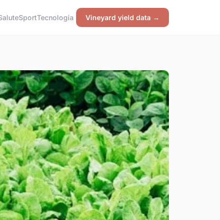
Salute
Sport
Tecnologia
Vineyard yield data →