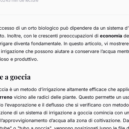
 2024
5 min de lecture
 successo di un orto biologico può dipendere da un sistema d
to. Inoltre, con le crescenti preoccupazioni di
economia
del
igare diventa fondamentale. In questo articolo, vi mostrer
i irrigazione che possono aiutare a conservare l’acqua ment
ioso e produttivo.
ne a goccia
ccia è un metodo d’irrigazione altamente efficace che applic
erreno
vicino alle radici delle piante. Questo permette un uso
do l’evaporazione e il deflusso che si verificano con metodo
lazione di un sistema di irrigazione a goccia comincia con un
ll’approvvigionamento d’acqua alla zona di coltivazione. Da 
p tube" o "tubo a goccia", vengono posizionati lungo le file d